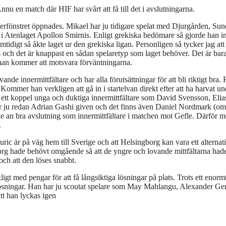
en match där HIF har svårt att få till det i avslutningarna.
sferfönstret öppnades. Mikael har ju tidigare spelat med Djurgården, Sun
 i Atenlaget Apollon Smirnis. Enligt grekiska bedömare så gjorde han i
mtidigt så åkte laget ur den grekiska ligan. Personligen så tycker jag att
ch det är knappast en sådan spelaretyp som laget behöver. Det är bara
 han kommer att motsvara förväntningarna.
de innermittfältare och har alla förutsättningar för att bli riktigt bra.
ommer han verkligen att gå in i startelvan direkt efter att ha harvat un
n ett koppel unga och duktiga innermittfältare som David Svensson, Elia
är ju redan Adrian Gashi given och det finns även Daniel Nordmark (o
an bra avslutning som innermittfältare i matchen mot Gefle. Därför m
.
ic är på väg hem till Sverige och att Helsingborg kan vara ett alternati
org hade behövt omgående så att de yngre och lovande mittfältarna hade
 och att den löses snabbt.
ligt med pengar för att få långsiktiga lösningar på plats. Trots ett enormt
a lösningar. Han har ju scoutat spelare som May Mahlangu, Alexander Ge
t han lyckas igen