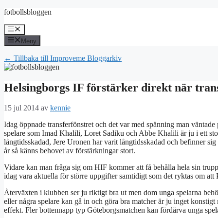
Hoppa
fotbollsbloggen
till
innehåll
Meny
Meny
← Tillbaka till Improveme Bloggarkiv
Helsingborgs IF förstärker direkt när tran
15 jul 2014
av
kennie
Idag öppnade transferfönstret och det var med spänning man väntade p
spelare som Imad Khalili, Loret Sadiku och Abbe Khalili är ju i ett s
långtidsskadad, Jere Uronen har varit långtidsskadad och befinner sig 
år så känns behovet av förstärkningar stort.
Vidare kan man fråga sig om HIF kommer att få behålla hela sin trupp
idag vara aktuella för större uppgifter samtidigt som det ryktas om at
Återväxten i klubben ser ju riktigt bra ut men dom unga spelarna behöv
eller några spelare kan gå in och göra bra matcher är ju inget konstig
effekt. Fler bottennapp typ Göteborgsmatchen kan fördärva unga spelare