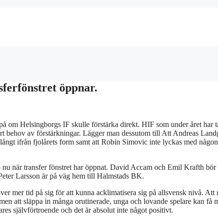
sferfönstret öppnar.
å om Helsingborgs IF skulle förstärka direkt. HIF som under året har t
tort behov av förstärkningar. Lägger man dessutom till Att Andreas Land
långt ifrån fjolårets form samt att Robin Simovic inte lyckas med någon
 nu när transfer fönstret har öppnat. David Accam och Emil Krafth bör
t Peter Larsson är på väg hem till Halmstads BK.
er mer tid på sig för att kunna acklimatisera sig på allsvensk nivå. Att
t men att släppa in många orutinerade, unga och lovande spelare kan få m
s självförtroende och det är absolut inte något positivt.