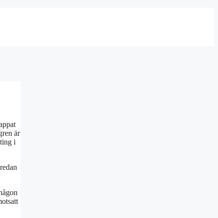
appat
gren är
ting i
 redan
 någon
otsatt