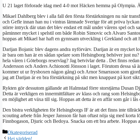
U 21 laget förlorade idag med 4-0 mot Häcken hemma på Olympia. Ännu 
Mikael Dahlberg blev i alla fall den första förstärkningen nu när tran
och Gefle innan han nu i vintras lämnade Sverige för att pröva lyckan
större intryck där utan det blev endast ett mål under vårens spel och sa
påminner mycket i spelstil om både Robin Simovic och Alvaro Santos o
hoppas att Mikael har haft en gynnsam utveckling i Grekland och att
Darijan Bojanic blev dagens andra nyförvärv. Darijan är en mycket lovan
är bara om han är en sådan spelare som Helsingborg behöver just nu? K
hela våren i Göteborgs reservlag? Jag betvivlar detta . Det finns reda
Andersson och Anders Achionotti Jönsson i laget. Förutom dessa så 
kommer ut ur frysboxen någon gång) och Arnor Smarrason som gjorde 
jag att Darijan är en bra förstärkning på sikt men knappast på kort sikt
Rykten gör dessutom gällande att Halmstad förre storstjärna Dusan Djur
Detta är verkligen en innermittfältare av klass och rang som Helsingb
en möjlighet att växa till sig. Hoppas att detta är en affär som går i lås
Den bistra verkligheten för Helsingborgs IF är att det finns inte tillräck
scouting arbete från Jesper Jansson får han oftast nöja sig med kort
Finnbogason, Djuric och Bedoya. Snacka om ett bra arbete. Hoppas at
Kategorier
Okategoriserad
Hej världen!