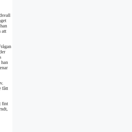
dsvall
nget
 han
 att
 Frågan
der
s
m han
enar
v.
 fått
 fint
rndt,