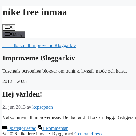
Hoppa
nike free inmaa
till
innehåll
Meny
Meny
← Tillbaka till Improveme Bloggarkiv
Improveme Bloggarkiv
Tusentals personliga bloggar om träning, livsstil, mode och hälsa.
2012 – 2023
Hej världen!
21 jun 2013
av
kepsepnen
Välkommen till improveme.se. Det här är ditt första inlägg. Redigera e
Kategorier
Okategoriserad
1 kommentar
© 2026 nike free inmaa
• Byggt med
GeneratePress