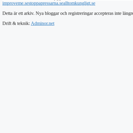
improveme.se
stoppapressarna.se
alltomkungligt.se
Detta är ett arkiv. Nya bloggar och registreringar accepteras inte längr
Drift & teknik:
Adminor.net