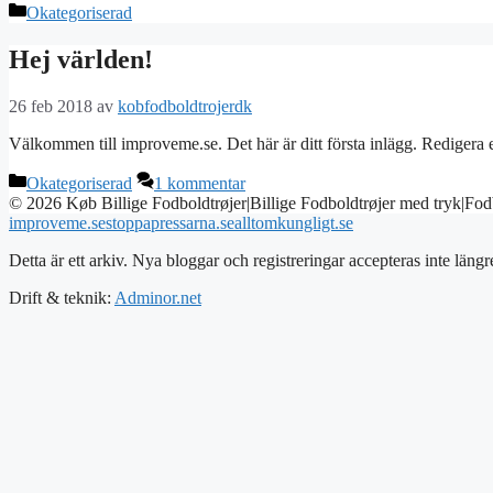
Kategorier
Okategoriserad
Hej världen!
26 feb 2018
av
kobfodboldtrojerdk
Välkommen till improveme.se. Det här är ditt första inlägg. Redigera e
Kategorier
Okategoriserad
1 kommentar
© 2026 Køb Billige Fodboldtrøjer|Billige Fodboldtrøjer med tryk|Fod
improveme.se
stoppapressarna.se
alltomkungligt.se
Detta är ett arkiv. Nya bloggar och registreringar accepteras inte längr
Drift & teknik:
Adminor.net