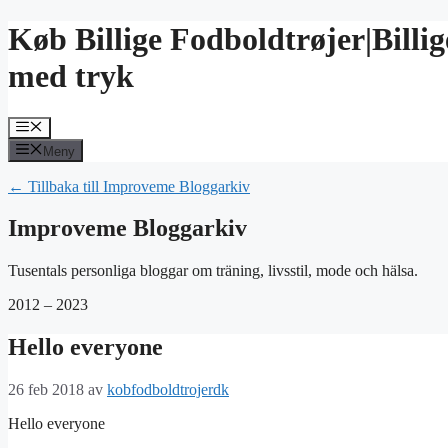
Hoppa
Køb Billige Fodboldtrøjer|Bill
till
innehåll
med tryk
Meny
Meny
← Tillbaka till Improveme Bloggarkiv
Improveme Bloggarkiv
Tusentals personliga bloggar om träning, livsstil, mode och hälsa.
2012 – 2023
Hello everyone
26 feb 2018
av
kobfodboldtrojerdk
Hello everyone