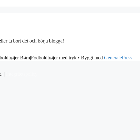
ller ta bort det och börja blogga!
boldtrøjer Børn|Fodboldtrøjer med tryk
• Byggt med
GeneratePress
e. |
Integritetspolicy