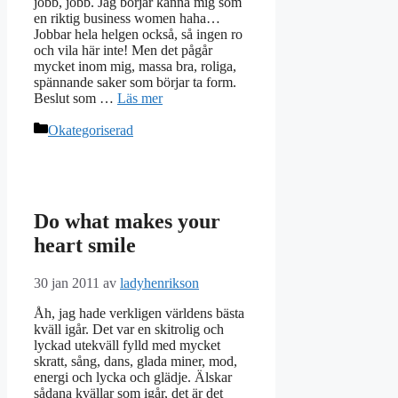
jobb, jobb. Jag börjar känna mig som
en riktig business women haha…
Jobbar hela helgen också, så ingen ro
och vila här inte! Men det pågår
mycket inom mig, massa bra, roliga,
spännande saker som börjar ta form.
Beslut som …
Läs mer
Kategorier
Okategoriserad
Do what makes your
heart smile
30 jan 2011
av
ladyhenrikson
Åh, jag hade verkligen världens bästa
kväll igår. Det var en skitrolig och
lyckad utekväll fylld med mycket
skratt, sång, dans, glada miner, mod,
energi och lycka och glädje. Älskar
sådana kvällar som igår, det är det