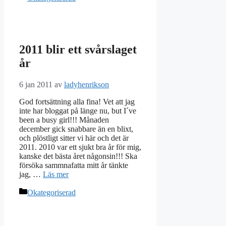
2011 blir ett svårslaget
år
6 jan 2011
av
ladyhenrikson
God fortsättning alla fina! Vet att jag
inte har bloggat på länge nu, but I´ve
been a busy girl!!! Månaden
december gick snabbare än en blixt,
och plöstligt sitter vi här och det är
2011. 2010 var ett sjukt bra år för mig,
kanske det bästa året någonsin!!! Ska
försöka sammnafatta mitt år tänkte
jag, …
Läs mer
Kategorier
Okategoriserad