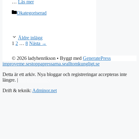
…
Läs mer
Kategorier
Okategoriserad
Äldre inlägg
Sida
Sida
Sida
1
2
…
8
Nästa
→
© 2026 ladyhenrikson
• Byggt med
GeneratePress
improveme.se
stoppapressarna.se
alltomkungligt.se
Detta är ett arkiv. Nya bloggar och registreringar accepteras inte
längre. |
Integritetspolicy
Drift & teknik:
Adminor.net