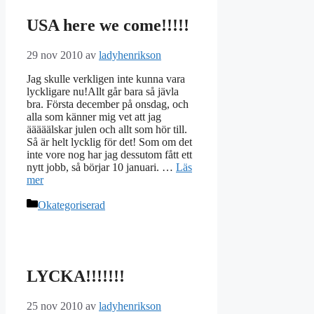
USA here we come!!!!!
29 nov 2010
av
ladyhenrikson
Jag skulle verkligen inte kunna vara
lyckligare nu!Allt går bara så jävla
bra. Första december på onsdag, och
alla som känner mig vet att jag
ääääälskar julen och allt som hör till.
Så är helt lycklig för det! Som om det
inte vore nog har jag dessutom fått ett
nytt jobb, så börjar 10 januari. …
Läs
mer
Kategorier
Okategoriserad
LYCKA!!!!!!!
25 nov 2010
av
ladyhenrikson