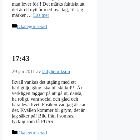
man lever för!! Det märks faktiskt att
det är ett nytt år med nya tag, för jag
märker …
Läs mer
Kategorier
Okategoriserad
17:43
29 jan 2011
av
ladyhenrikson
Ikväll vankas det utgång med ett
härligt tjejgäng, ska bli skitkul!!! Är
verkligen taggad på att gå ut, dansa,
ha roligt, vara social och glad och
bara leva livet. Fasiken vad jag älskar
det. Kvällen kommer bli grym, det är
jag säker på! Bild från i somras,
lycklig som få PUSS
Kategorier
Okategoriserad