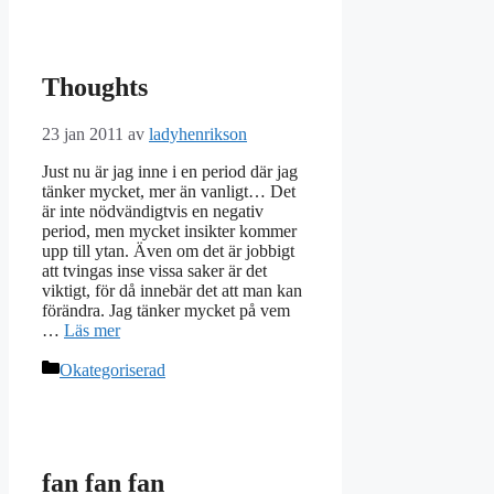
Thoughts
23 jan 2011
av
ladyhenrikson
Just nu är jag inne i en period där jag
tänker mycket, mer än vanligt… Det
är inte nödvändigtvis en negativ
period, men mycket insikter kommer
upp till ytan. Även om det är jobbigt
att tvingas inse vissa saker är det
viktigt, för då innebär det att man kan
förändra. Jag tänker mycket på vem
…
Läs mer
Kategorier
Okategoriserad
fan fan fan