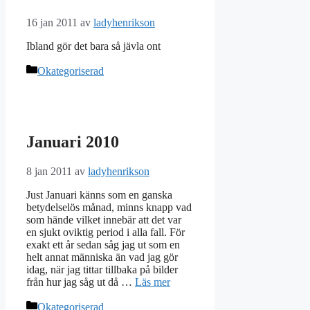
16 jan 2011
av
ladyhenrikson
Ibland gör det bara så jävla ont
Kategorier
Okategoriserad
Januari 2010
8 jan 2011
av
ladyhenrikson
Just Januari känns som en ganska
betydelselös månad, minns knapp vad
som hände vilket innebär att det var
en sjukt oviktig period i alla fall. För
exakt ett år sedan såg jag ut som en
helt annat människa än vad jag gör
idag, när jag tittar tillbaka på bilder
från hur jag såg ut då …
Läs mer
Kategorier
Okategoriserad