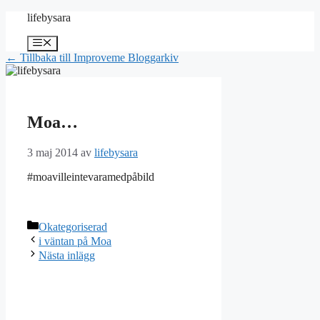
Hoppa
lifebysara
till
innehåll
Meny
← Tillbaka till Improveme Bloggarkiv
Moa…
3 maj 2014
av
lifebysara
#moavilleintevaramedpåbild
Kategorier
Okategoriserad
i väntan på Moa
Nästa inlägg