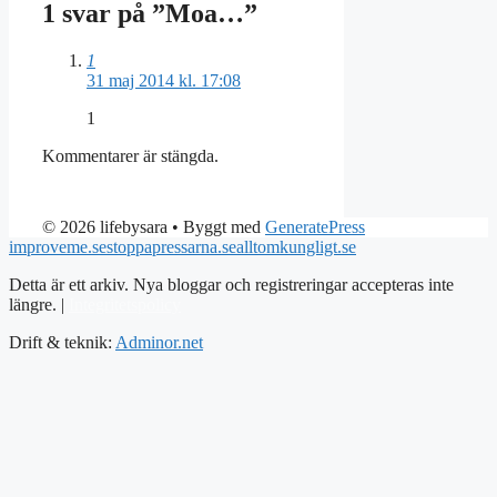
1 svar på ”Moa…”
1
31 maj 2014 kl. 17:08
1
Kommentarer är stängda.
© 2026 lifebysara
• Byggt med
GeneratePress
improveme.se
stoppapressarna.se
alltomkungligt.se
Detta är ett arkiv. Nya bloggar och registreringar accepteras inte
längre. |
Integritetspolicy
Drift & teknik:
Adminor.net