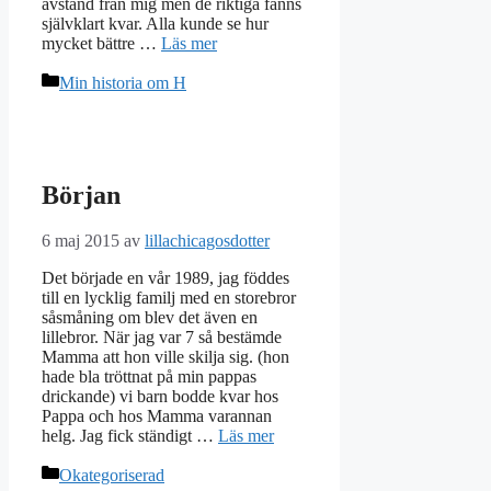
avstånd från mig men de riktiga fanns
självklart kvar. Alla kunde se hur
mycket bättre …
Läs mer
Kategorier
Min historia om H
Början
6 maj 2015
av
lillachicagosdotter
Det började en vår 1989, jag föddes
till en lycklig familj med en storebror
såsmåning om blev det även en
lillebror. När jag var 7 så bestämde
Mamma att hon ville skilja sig. (hon
hade bla tröttnat på min pappas
drickande) vi barn bodde kvar hos
Pappa och hos Mamma varannan
helg. Jag fick ständigt …
Läs mer
Kategorier
Okategoriserad