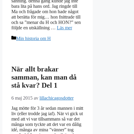
sanning. denna gång kunde jag inte
bara lita på hans ord. Jag ringde till
Ma och frågade om hon hade något
att berätta för mig… hon fnittrade till
och sa ”menar du H och HON?” sen
följde en utskällning …
Läs mer
Kategorier
Min historia om H
När allt brakar
samman, kan man då
stå kvar? Del 1
6 maj 2015
av
lillachicagosdotter
Jag mötte för 3 år sedan mannen i mitt
liv (eller trodde jag iaf). När vi gick ut
med att vi var tillsammans så var det
många som tyckte att det var en dålig
idé, många av mina ”vänner” tog