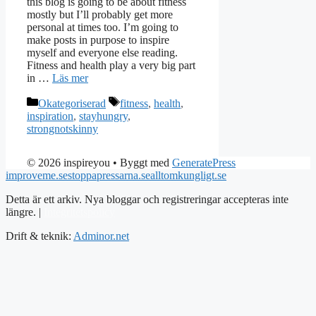
this blog is going to be about fitness
mostly but I’ll probably get more
personal at times too. I’m going to
make posts in purpose to inspire
myself and everyone else reading.
Fitness and health play a very big part
in …
Läs mer
Kategorier
Etiketter
Okategoriserad
fitness
,
health
,
inspiration
,
stayhungry
,
strongnotskinny
© 2026 inspireyou
• Byggt med
GeneratePress
improveme.se
stoppapressarna.se
alltomkungligt.se
Detta är ett arkiv. Nya bloggar och registreringar accepteras inte
längre. |
Integritetspolicy
Drift & teknik:
Adminor.net