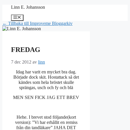
Hoppa
Linn E. Johansson
till
innehåll
Meny
← Tillbaka till Improveme Bloggarkiv
FREDAG
7 dec 2012
av
linn
Idag har varit en mycket bra dag.
Började dock skit. Hostattack så det
kändes som hela bröstet skulle
sprängas, usch och fy och blä
MEN SEN FICK JAG ETT BREV
Hehe. I brevet stod följande(kort
version): ”Vi har erhållit en remiss
från din tandläkare” JAHA DET