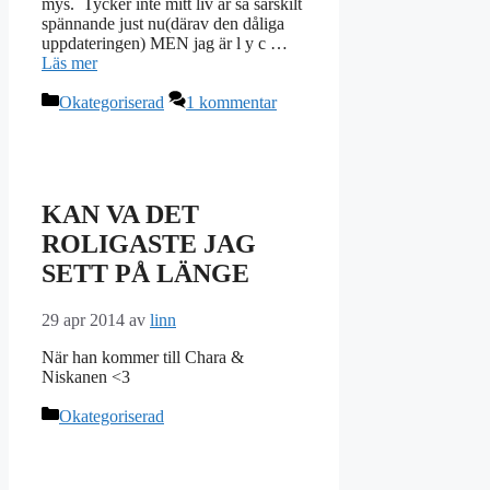
mys. Tycker inte mitt liv är så särskilt
spännande just nu(därav den dåliga
uppdateringen) MEN jag är l y c …
Läs mer
Kategorier
Okategoriserad
1 kommentar
KAN VA DET
ROLIGASTE JAG
SETT PÅ LÄNGE
29 apr 2014
av
linn
När han kommer till Chara &
Niskanen <3
Kategorier
Okategoriserad