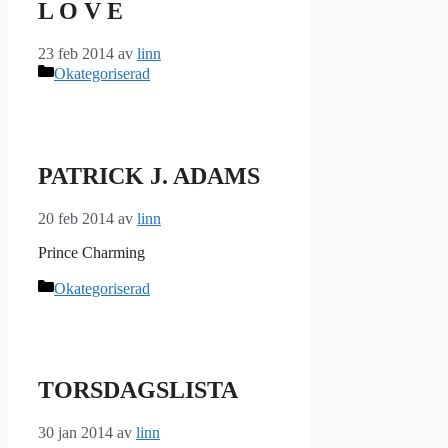
L O V E
23 feb 2014
av
linn
Kategorier
Okategoriserad
PATRICK J. ADAMS
20 feb 2014
av
linn
Prince Charming
Kategorier
Okategoriserad
TORSDAGSLISTA
30 jan 2014
av
linn