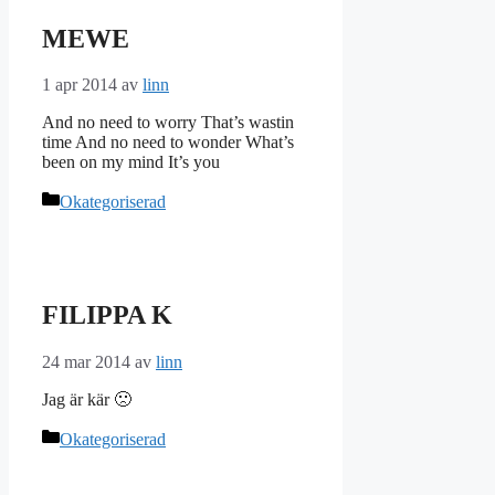
MEWE
1 apr 2014
av
linn
And no need to worry That’s wastin
time And no need to wonder What’s
been on my mind It’s you
Kategorier
Okategoriserad
FILIPPA K
24 mar 2014
av
linn
Jag är kär 🙁
Kategorier
Okategoriserad