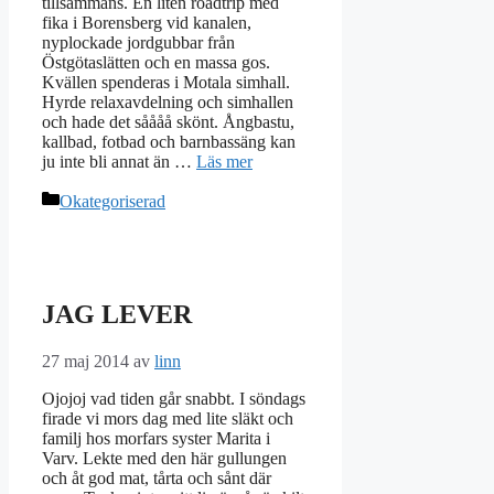
tillsammans. En liten roadtrip med
fika i Borensberg vid kanalen,
nyplockade jordgubbar från
Östgötaslätten och en massa gos.
Kvällen spenderas i Motala simhall.
Hyrde relaxavdelning och simhallen
och hade det såååå skönt. Ångbastu,
kallbad, fotbad och barnbassäng kan
ju inte bli annat än …
Läs mer
Kategorier
Okategoriserad
JAG LEVER
27 maj 2014
av
linn
Ojojoj vad tiden går snabbt. I söndags
firade vi mors dag med lite släkt och
familj hos morfars syster Marita i
Varv. Lekte med den här gullungen
och åt god mat, tårta och sånt där