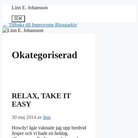
Hoppa
Linn E. Johansson
till
innehåll
Meny
← Tillbaka till Improveme Bloggarkiv
Okategoriserad
RELAX, TAKE IT
EASY
30 maj 2014
av
linn
Howdy! Igår vaknade jag upp bredvid
Jesper och vi hade en heldag