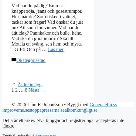
Vad har du på dig? En rosa
knäppetröja, jeans och gosestrumpor.
Hur mår du? Som fisken i vattnet,
tackar som frågar! Vad önskar du just
nu? Att snön försvinner. Vad har du
ätit idag? Pannkakor och bulle, hehe.
Vad ska du göra imorrn? Ska till
Motala en sväng, sen hem och mysa.
TGIF!! Och på …
Läs mer
Kategorier
Okategoriserad
Äldre inlägg
Sida
Sida
Sida
1
2
…
8
Nästa
→
© 2026 Linn E. Johansson
• Byggt med
GeneratePress
improveme.se
stoppapressarna.se
alltomkungligt.se
Detta är ett arkiv. Nya bloggar och registreringar accepteras inte
längre. |
Integritetspolicy