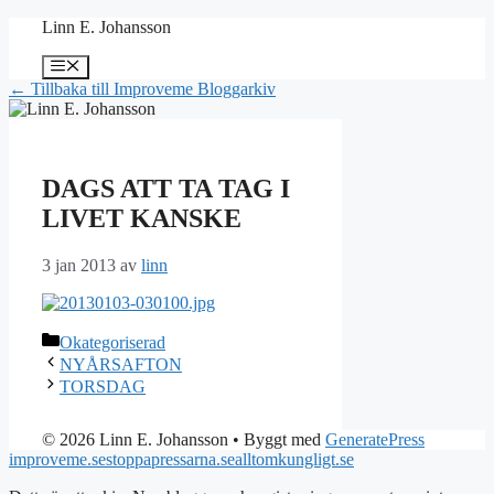
Hoppa
Linn E. Johansson
till
innehåll
Meny
← Tillbaka till Improveme Bloggarkiv
DAGS ATT TA TAG I
LIVET KANSKE
3 jan 2013
av
linn
Kategorier
Okategoriserad
NYÅRSAFTON
TORSDAG
© 2026 Linn E. Johansson
• Byggt med
GeneratePress
improveme.se
stoppapressarna.se
alltomkungligt.se