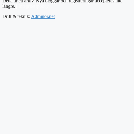
Detta är ett arkiv. Nya bloggar och registreringar accepteras inte
längre. |
Integritetspolicy
Drift & teknik:
Adminor.net