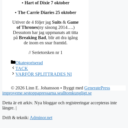
• Hart of Dixie 7 oktober
• The Carrie Diaries 25 oktober
Utöver de 4 följer jag
Suits
&
Game
of Thrones
(ny säsong 2014….)
Dessutom har jag uppmanats att titta
på
Breaking Bad
, blir att dra igång
de inom en snar framtid.
// Serietorsken nr 1
Kategorier
Okategoriserad
TACK
VARFÖR SPLITTRADES NI
© 2026 Linn E. Johansson
• Byggt med
GeneratePress
improveme.se
stoppapressarna.se
alltomkungligt.se
Detta är ett arkiv. Nya bloggar och registreringar accepteras inte
längre. |
Integritetspolicy
Drift & teknik:
Adminor.net