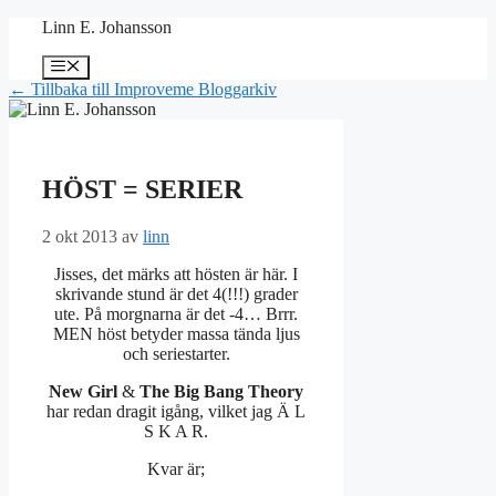
Hoppa
Linn E. Johansson
till
innehåll
Meny
← Tillbaka till Improveme Bloggarkiv
HÖST = SERIER
2 okt 2013
av
linn
Jisses, det märks att hösten är här. I
skrivande stund är det 4(!!!) grader
ute. På morgnarna är det -4… Brrr.
MEN höst betyder massa tända ljus
och seriestarter.
New Girl
&
The Big Bang Theory
har redan dragit igång, vilket jag Ä L
S K A R.
Kvar är;