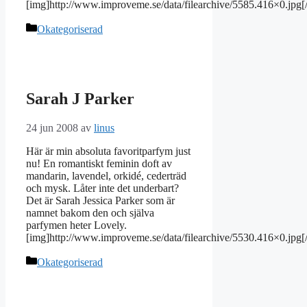
[img]http://www.improveme.se/data/filearchive/5585.416×0.jpg[
Kategorier
Okategoriserad
Sarah J Parker
24 jun 2008
av
linus
Här är min absoluta favoritparfym just
nu! En romantiskt feminin doft av
mandarin, lavendel, orkidé, cederträd
och mysk. Låter inte det underbart?
Det är Sarah Jessica Parker som är
namnet bakom den och själva
parfymen heter Lovely.
[img]http://www.improveme.se/data/filearchive/5530.416×0.jpg[
Kategorier
Okategoriserad