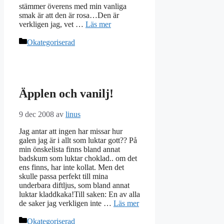
stämmer överens med min vanliga
smak är att den är rosa…Den är
verkligen jag, vet …
Läs mer
Kategorier
Okategoriserad
Äpplen och vanilj!
9 dec 2008
av
linus
Jag antar att ingen har missar hur
galen jag är i allt som luktar gott?? På
min önskelista finns bland annat
badskum som luktar choklad.. om det
ens finns, har inte kollat. Men det
skulle passa perfekt till mina
underbara diftljus, som bland annat
luktar kladdkaka!Till saken: En av alla
de saker jag verkligen inte …
Läs mer
Kategorier
Okategoriserad