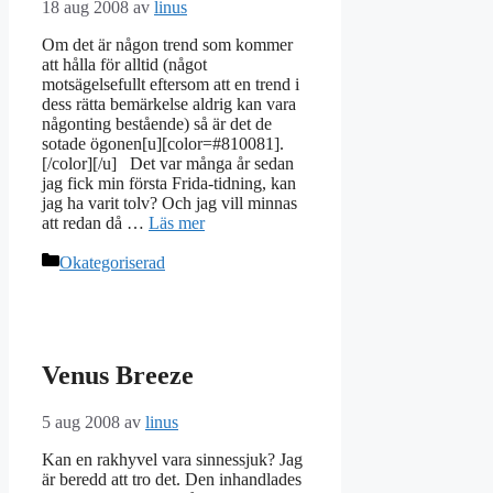
18 aug 2008
av
linus
Om det är någon trend som kommer
att hålla för alltid (något
motsägelsefullt eftersom att en trend i
dess rätta bemärkelse aldrig kan vara
någonting bestående) så är det de
sotade ögonen[u][color=#810081].
[/color][/u] Det var många år sedan
jag fick min första Frida-tidning, kan
jag ha varit tolv? Och jag vill minnas
att redan då …
Läs mer
Kategorier
Okategoriserad
Venus Breeze
5 aug 2008
av
linus
Kan en rakhyvel vara sinnessjuk? Jag
är beredd att tro det. Den inhandlades