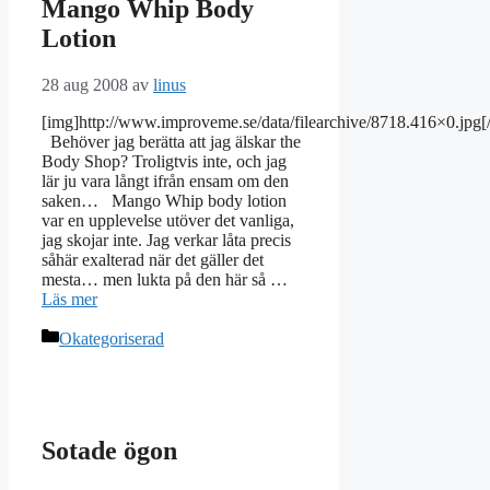
Mango Whip Body
Lotion
28 aug 2008
av
linus
[img]http://www.improveme.se/data/filearchive/8718.416×0.jpg[
Behöver jag berätta att jag älskar the
Body Shop? Troligtvis inte, och jag
lär ju vara långt ifrån ensam om den
saken… Mango Whip body lotion
var en upplevelse utöver det vanliga,
jag skojar inte. Jag verkar låta precis
såhär exalterad när det gäller det
mesta… men lukta på den här så …
Läs mer
Kategorier
Okategoriserad
Sotade ögon