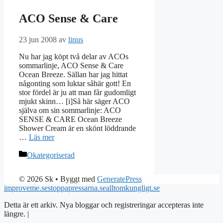
ACO Sense & Care
23 jun 2008
av
linus
Nu har jag köpt två delar av ACOs
sommarlinje, ACO Sense & Care
Ocean Breeze. Sällan har jag hittat
någonting som luktar såhär gott! En
stor fördel är ju att man får gudomligt
mjukt skinn… [i]Så här säger ACO
själva om sin sommarlinje: ACO
SENSE & CARE Ocean Breeze
Shower Cream är en skönt löddrande
…
Läs mer
Kategorier
Okategoriserad
© 2026 Sk
• Byggt med
GeneratePress
improveme.se
stoppapressarna.se
alltomkungligt.se
Detta är ett arkiv. Nya bloggar och registreringar accepteras inte
längre. |
Integritetspolicy