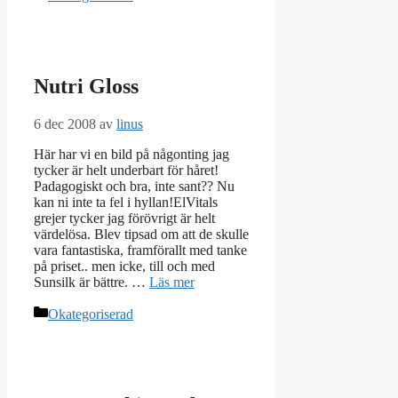
Nutri Gloss
6 dec 2008
av
linus
Här har vi en bild på någonting jag
tycker är helt underbart för håret!
Padagogiskt och bra, inte sant?? Nu
kan ni inte ta fel i hyllan!ElVitals
grejer tycker jag förövrigt är helt
värdelösa. Blev tipsad om att de skulle
vara fantastiska, framförallt med tanke
på priset.. men icke, till och med
Sunsilk är bättre. …
Läs mer
Kategorier
Okategoriserad