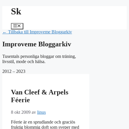
Hoppa
Sk
till
innehåll
Meny
← Tillbaka till Improveme Bloggarkiv
Improveme Bloggarkiv
Tusentals personliga bloggar om träning,
livsstil, mode och hälsa.
2012 – 2023
Van Cleef & Arpels
Féerie
8 okt 2009
av
linus
Féerie är en sprudlande och graciös
fruktig blommig doft som sveper med