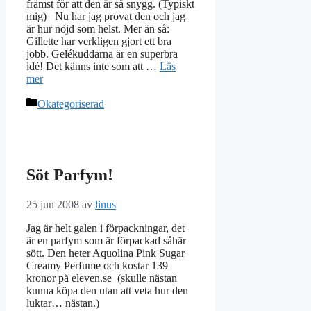
främst för att den är så snygg. (Typiskt
mig) Nu har jag provat den och jag
är hur nöjd som helst. Mer än så:
Gillette har verkligen gjort ett bra
jobb. Gelékuddarna är en superbra
idé! Det känns inte som att …
Läs
mer
Kategorier
Okategoriserad
Söt Parfym!
25 jun 2008
av
linus
Jag är helt galen i förpackningar, det
är en parfym som är förpackad såhär
sött. Den heter Aquolina Pink Sugar
Creamy Perfume och kostar 139
kronor på eleven.se (skulle nästan
kunna köpa den utan att veta hur den
luktar… nästan.)