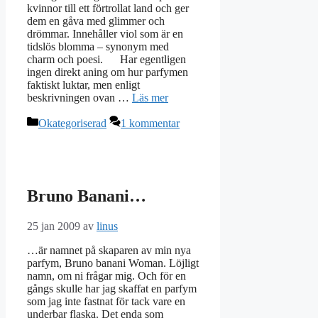
kvinnor till ett förtrollat land och ger
dem en gåva med glimmer och
drömmar. Innehåller viol som är en
tidslös blomma – synonym med
charm och poesi. Har egentligen
ingen direkt aning om hur parfymen
faktiskt luktar, men enligt
beskrivningen ovan …
Läs mer
Kategorier
Okategoriserad
1 kommentar
Bruno Banani…
25 jan 2009
av
linus
…är namnet på skaparen av min nya
parfym, Bruno banani Woman. Löjligt
namn, om ni frågar mig. Och för en
gångs skulle har jag skaffat en parfym
som jag inte fastnat för tack vare en
underbar flaska. Det enda som