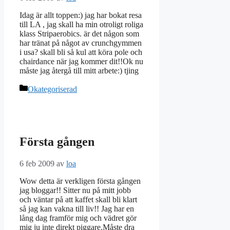
Idag är allt toppen:) jag har bokat resa
till LA , jag skall ha min otroligt roliga
klass Stripaerobics. är det någon som
har tränat på något av crunchgymmen
i usa? skall bli så kul att köra pole och
chairdance när jag kommer dit!!Ok nu
måste jag återgå till mitt arbete:) tjing
Kategorier
Okategoriserad
Första gången
6 feb 2009
av
loa
Wow detta är verkligen första gången
jag bloggar!! Sitter nu på mitt jobb
och väntar på att kaffet skall bli klart
så jag kan vakna till liv!! Jag har en
lång dag framför mig och vädret gör
mig ju inte direkt piggare.Måste dra