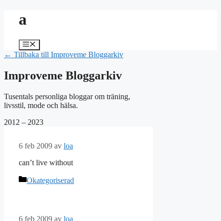
Hoppa
a
till
innehåll
Meny
← Tillbaka till Improveme Bloggarkiv
Improveme Bloggarkiv
Tusentals personliga bloggar om träning,
livsstil, mode och hälsa.
2012 – 2023
6 feb 2009
av
loa
can’t live without
Kategorier
Okategoriserad
6 feb 2009
av
loa