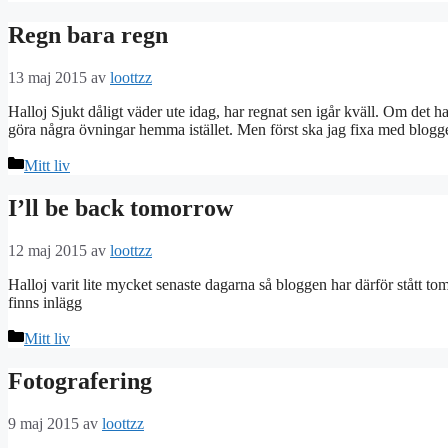
Regn bara regn
13 maj 2015
av
loottzz
Halloj Sjukt dåligt väder ute idag, har regnat sen igår kväll. Om det h
göra några övningar hemma istället. Men först ska jag fixa med bloggen
Kategorier
Mitt liv
I’ll be back tomorrow
12 maj 2015
av
loottzz
Halloj varit lite mycket senaste dagarna så bloggen har därför stått tom
finns inlägg
Kategorier
Mitt liv
Fotografering
9 maj 2015
av
loottzz