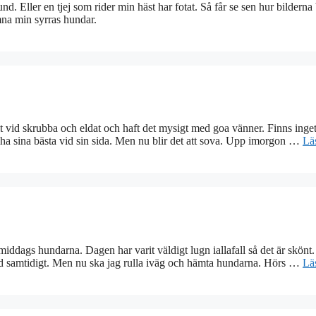
 Eller en tjej som rider min häst har fotat. Så får se sen hur bilderna 
mna min syrras hundar.
t vid skrubba och eldat och haft det mysigt med goa vänner. Finns inge
ch ha sina bästa vid sin sida. Men nu blir det att sova. Upp imorgon …
Lä
middags hundarna. Dagen har varit väldigt lugn iallafall så det är skönt
med samtidigt. Men nu ska jag rulla iväg och hämta hundarna. Hörs …
Lä