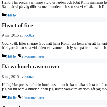
Halloj Har precis varit inne vid djurgården och fotat Kims mammas hund.
Så nu är vi på väg tillbaka med hunden och sen ska vi väl åka och lä
Kategorier
Mitt liv
Heart of fire
9 maj 2015
av
loottzz
God kväll. Eller snarare God natt haha Kom nyss hem efter att ha vari
härligare än att sitta vid elden vid vattnet och lyssna på bra musik o
Kategorier
Mitt liv
2 kommentarer
Då va lunch rasten över
8 maj 2015
av
loottzz
Halloj Har precis haft min lunch rast nu och ska nu åka och ta ut efter
jag har nu bara 4 hundar innan jag slutar, varav tre av dom går jag 
Kategorier
Mitt liv
2 kommentarer