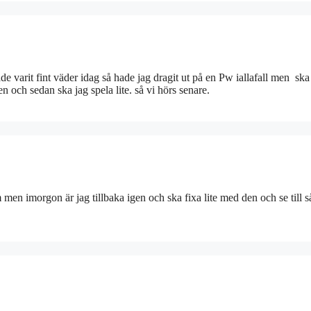
ade varit fint väder idag så hade jag dragit ut på en Pw iallafall men sk
 och sedan ska jag spela lite. så vi hörs senare.
 men imorgon är jag tillbaka igen och ska fixa lite med den och se till s