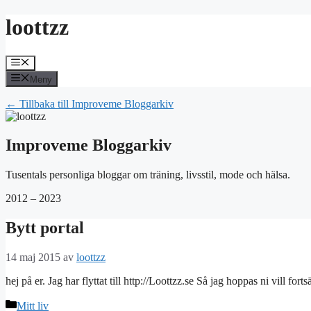
Hoppa
loottzz
till
innehåll
Meny
Meny
← Tillbaka till Improveme Bloggarkiv
Improveme Bloggarkiv
Tusentals personliga bloggar om träning, livsstil, mode och hälsa.
2012 – 2023
Bytt portal
14 maj 2015
av
loottzz
hej på er. Jag har flyttat till http://Loottzz.se Så jag hoppas ni vill fortsä
Kategorier
Mitt liv