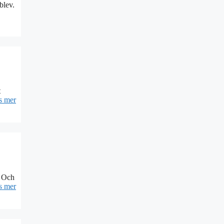
blev.
t
s mer
. Och
s mer