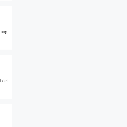
a nog
å det