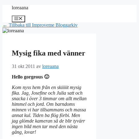
Hoppa
loreaana
till
innehåll
Meny
← Tillbaka till Improveme Bloggarkiv
Mysig fika med vänner
31 okt 2011
av
loreaana
Hello gorgeous 🙂
Kom nyss hem från en skiiiiit mysig
fika. Jag, Josefine och Julia satt och
snacka i över 3 timmar om allt mellan
himmel och jord. Om barndoms
minnen vi har tillsammans och massa
annat kul. Tiden ba flög förbi. Men
jag glömde kameran så de blir tyvärr
ingen bild men tar med den nästa
gång, lovar!