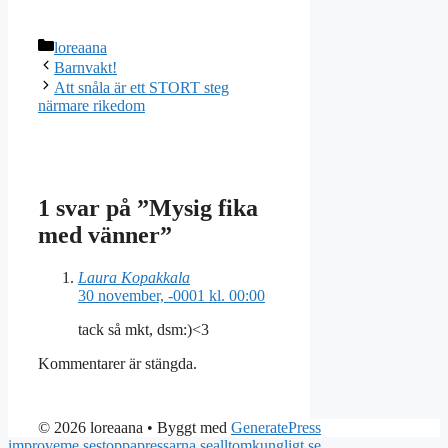
Kategorier
loreaana
Barnvakt!
Att snåla är ett STORT steg
närmare rikedom
1 svar på ”Mysig fika
med vänner”
Laura Kopakkala
30 november, -0001 kl. 00:00
tack så mkt, dsm:)<3
Kommentarer är stängda.
© 2026 loreaana
• Byggt med
GeneratePress
improveme.se
stoppapressarna.se
alltomkungligt.se