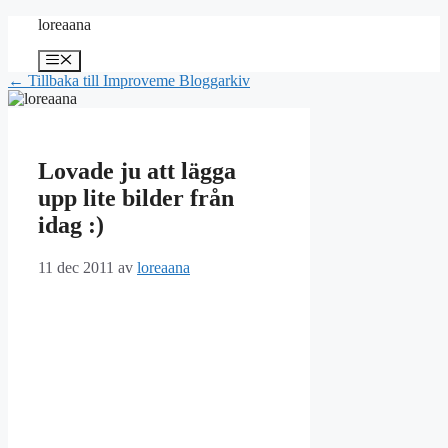
Hoppa
loreaana
till
innehåll
Meny
← Tillbaka till Improveme Bloggarkiv
Lovade ju att lägga
upp lite bilder från
idag :)
11 dec 2011
av
loreaana