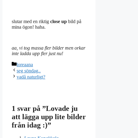
slutar med en riktig
close up
bild på
mina ögon! haha.
aa, vi tog massa fler bilder men orkar
inte ladda upp fler just nu!
Kategorier
loreaana
seg söndag..
vadå naturligt?
1 svar på ”Lovade ju
att lägga upp lite bilder
från idag :)”