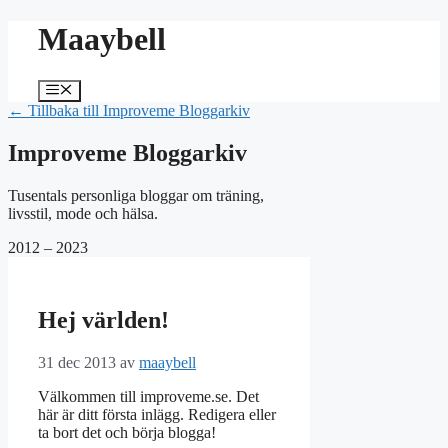
Hoppa
Maaybell
till
innehåll
Meny
← Tillbaka till Improveme Bloggarkiv
Improveme Bloggarkiv
Tusentals personliga bloggar om träning,
livsstil, mode och hälsa.
2012 – 2023
Hej världen!
31 dec 2013
av
maaybell
Välkommen till improveme.se. Det
här är ditt första inlägg. Redigera eller
ta bort det och börja blogga!