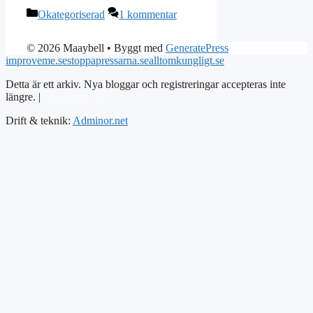
Kategorier
Okategoriserad
1 kommentar
© 2026 Maaybell
• Byggt med
GeneratePress
improveme.se
stoppapressarna.se
alltomkungligt.se
Detta är ett arkiv. Nya bloggar och registreringar accepteras inte
längre. |
Integritetspolicy
Drift & teknik:
Adminor.net