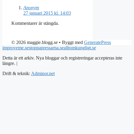
Anonym
27 januari 2015 kl. 14:03
Kommentarer är stängda.
© 2026 maggie.blogg.se
• Byggt med
GeneratePress
improveme.se
stoppapressarna.se
alltomkungligt.se
Detta är ett arkiv. Nya bloggar och registreringar accepteras inte
längre. |
Integritetspolicy
Drift & teknik:
Adminor.net