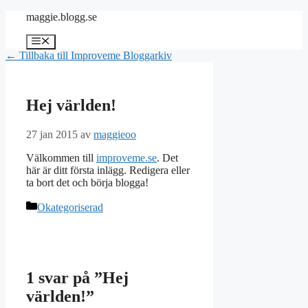
Hoppa
maggie.blogg.se
till
innehåll
Meny
← Tillbaka till Improveme Bloggarkiv
Hej världen!
27 jan 2015
av
maggieoo
Välkommen till
improveme.se
. Det
här är ditt första inlägg. Redigera eller
ta bort det och börja blogga!
Kategorier
Okategoriserad
1 svar på ”Hej
världen!”