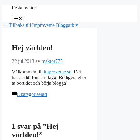
Hoppa
Festa nykter
till
innehåll
Meny
← Tillbaka till Improveme Bloggarkiv
Hej världen!
22 jul 2013
av
maktor775
Välkommen till
improveme.se
. Det
här är ditt första inlägg. Redigera eller
ta bort det och börja blogga!
Kategorier
Okategoriserad
1 svar på ”Hej
världen!”