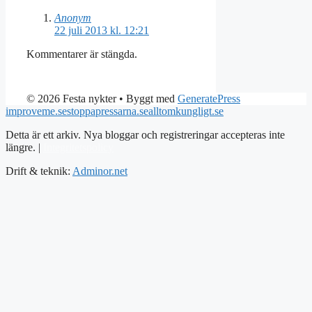
Anonym
22 juli 2013 kl. 12:21
Kommentarer är stängda.
© 2026 Festa nykter
• Byggt med
GeneratePress
improveme.se
stoppapressarna.se
alltomkungligt.se
Detta är ett arkiv. Nya bloggar och registreringar accepteras inte
längre. |
Integritetspolicy
Drift & teknik:
Adminor.net