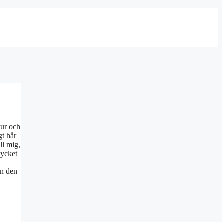
tur och
gt hår
ll mig,
mycket
l
en den