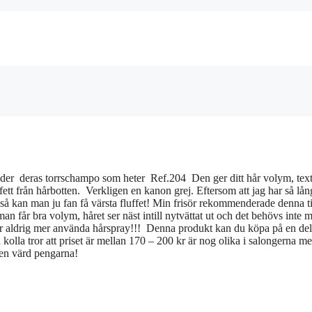
der deras torrschampo som heter Ref.204 Den ger ditt hår volym, tex
tt från hårbotten. Verkligen en kanon grej. Eftersom att jag har så lån
så kan man ju fan få värsta fluffet! Min frisör rekommenderade denna ti
man får bra volym, håret ser näst intill nytvättat ut och det behövs inte 
höver aldrig mer använda hårspray!!! Denna produkt kan du köpa på en de
h kolla tror att priset är mellan 170 – 200 kr är nog olika i salongerna m
gen värd pengarna!