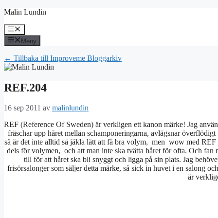
Hoppa
Malin Lundin
till
innehåll
Meny
Meny
← Tillbaka till Improveme Bloggarkiv
REF.204
16 sep 2011
av
malinlundin
REF (Reference Of Sweden) är verkligen ett kanon märke! Jag använ
fräschar upp håret mellan schamponeringarna, avlägsnar överflödigt fe
så är det inte alltid så jäkla lätt att få bra volym, men wow med REF 
dels för volymen, och att man inte ska tvätta håret för ofta. Och fan 
till för att håret ska bli snyggt och ligga på sin plats. Jag be
frisörsalonger som säljer detta märke, så sick in huvet i en salong oc
är verkli