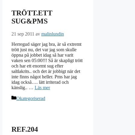
TRÖTT.ETT
SUG&PMS
21 sep 2011
av
malinlundin
Herregud säger jag bra, är så extremt
trött just nu, det var jag som skulle
öppna på jobbet idag så har varit
vaken sen 05:00!!! Så är skapligt trött
och har ett enormt sug efter
saltlakrits.. och det är jobbigt när det
inte finns något heller. Pms har jag
idag också…. lätt irriterad och
känslig.. …
Läs mer
Kategorier
Okategoriserad
REF.204