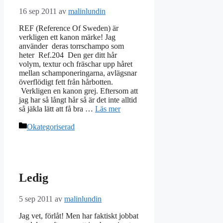
16 sep 2011
av
malinlundin
REF (Reference Of Sweden) är
verkligen ett kanon märke! Jag
använder deras torrschampo som
heter Ref.204 Den ger ditt hår
volym, textur och fräschar upp håret
mellan schamponeringarna, avlägsnar
överflödigt fett från hårbotten.
Verkligen en kanon grej. Eftersom att
jag har så långt hår så är det inte alltid
så jäkla lätt att få bra …
Läs mer
Kategorier
Okategoriserad
Ledig
5 sep 2011
av
malinlundin
Jag vet, förlåt! Men har faktiskt jobbat