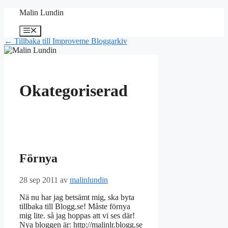
Hoppa
Malin Lundin
till
innehåll
Meny
← Tillbaka till Improveme Bloggarkiv
Okategoriserad
Förnya
28 sep 2011
av
malinlundin
Nä nu har jag betsämt mig, ska byta
tillbaka till Blogg.se! Måste förnya
mig lite. så jag hoppas att vi ses där!
Nya bloggen är: http://malinlr.blogg.se