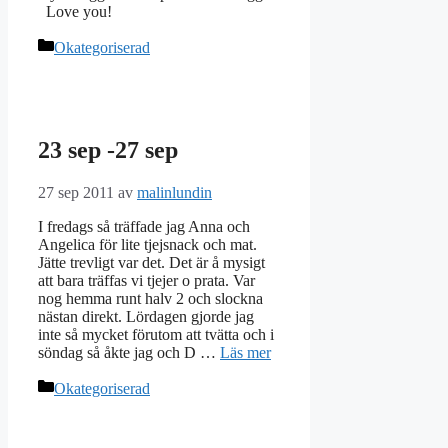
Love you!
Kategorier
Okategoriserad
23 sep -27 sep
27 sep 2011
av
malinlundin
I fredags så träffade jag Anna och
Angelica för lite tjejsnack och mat.
Jätte trevligt var det. Det är å mysigt
att bara träffas vi tjejer o prata. Var
nog hemma runt halv 2 och slockna
nästan direkt. Lördagen gjorde jag
inte så mycket förutom att tvätta och i
söndag så åkte jag och D …
Läs mer
Kategorier
Okategoriserad