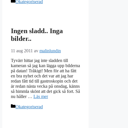
Kategorier
Okategoriserad
Ingen sladd.. Inga
bilder..
11 aug 2011
av
malinlundin
Tyvärr hittar jag inte sladden till
kameran så jag kan lägga upp bilderna
på datan! Tråkigt! Men för att ha fått
en bra nyhet och det var att jag har
redan fått tid till gastroskopin och det
är redan nästa vecka på onsdag, känns
så himmla skönt att det gick så fort. Så
nu håller …
Läs mer
Kategorier
Okategoriserad