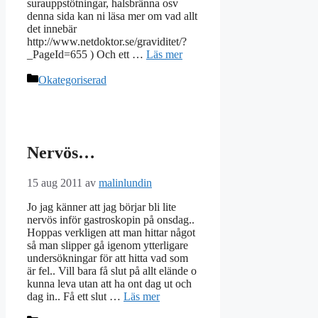
surauppstötningar, halsbränna osv
denna sida kan ni läsa mer om vad allt
det innebär
http://www.netdoktor.se/graviditet/?
_PageId=655 ) Och ett …
Läs mer
Kategorier
Okategoriserad
Nervös…
15 aug 2011
av
malinlundin
Jo jag känner att jag börjar bli lite
nervös inför gastroskopin på onsdag..
Hoppas verkligen att man hittar något
så man slipper gå igenom ytterligare
undersökningar för att hitta vad som
är fel.. Vill bara få slut på allt elände o
kunna leva utan att ha ont dag ut och
dag in.. Få ett slut …
Läs mer