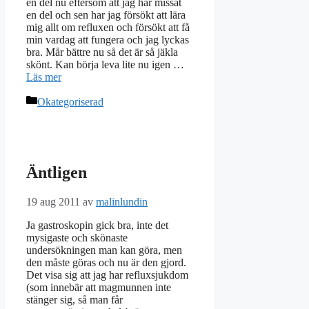
en del nu eftersom att jag har missat
en del och sen har jag försökt att lära
mig allt om refluxen och försökt att få
min vardag att fungera och jag lyckas
bra. Mår bättre nu så det är så jäkla
skönt. Kan börja leva lite nu igen …
Läs mer
Kategorier
Okategoriserad
Äntligen
19 aug 2011
av
malinlundin
Ja gastroskopin gick bra, inte det
mysigaste och skönaste
undersökningen man kan göra, men
den måste göras och nu är den gjord.
Det visa sig att jag har refluxsjukdom
(som innebär att magmunnen inte
stänger sig, så man får