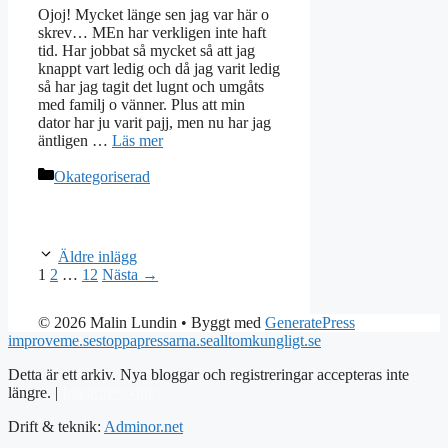
Ojoj! Mycket länge sen jag var här o
skrev… MEn har verkligen inte haft
tid. Har jobbat så mycket så att jag
knappt vart ledig och då jag varit ledig
så har jag tagit det lugnt och umgåts
med familj o vänner. Plus att min
dator har ju varit pajj, men nu har jag
äntligen …
Läs mer
Kategorier
Okategoriserad
Äldre inlägg
Sida
Sida
Sida
1
2
…
12
Nästa
→
© 2026 Malin Lundin
• Byggt med
GeneratePress
improveme.se
stoppapressarna.se
alltomkungligt.se
Detta är ett arkiv. Nya bloggar och registreringar accepteras inte
längre. |
Integritetspolicy
Drift & teknik:
Adminor.net