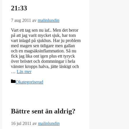
21:33
7 aug 2011
av
malinlundin
Vart ett tag sen nu iaf.. Men det beror
på att jag varit mycket sjuk, har tom
vart inlagd på sjukhus. Har ju problem
med magen sen tidigare men gallan
och en magsäksinflammation. Så nu
fick jag lika ont igen plus ett tyryck
över bröstet och dommningar i hela
vänster kropps halva, jätte läskigt och
…
Läs mer
Kategorier
Okategoriserad
Bättre sent än aldrig?
16 jul 2011
av
malinlundin