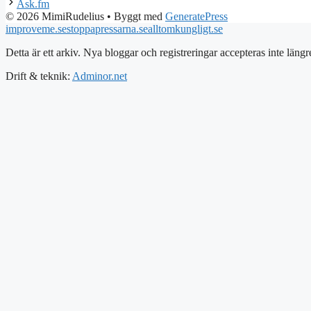
Ask.fm
© 2026 MimiRudelius
• Byggt med
GeneratePress
improveme.se
stoppapressarna.se
alltomkungligt.se
Detta är ett arkiv. Nya bloggar och registreringar accepteras inte längr
Drift & teknik:
Adminor.net