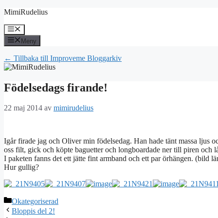
Hoppa
MimiRudelius
till
innehåll
Meny
Meny
← Tillbaka till Improveme Bloggarkiv
Födelsedags firande!
22 maj 2014
av
mimirudelius
Igår firade jag och Oliver min födelsedag. Han hade tänt massa ljus o
oss filt, gick och köpte baguetter och longboardade ner till piren och 
I paketen fanns det ett jätte fint armband och ett par örhängen. (bild lä
Hur gullig?
Kategorier
Okategoriserad
Bloppis del 2!