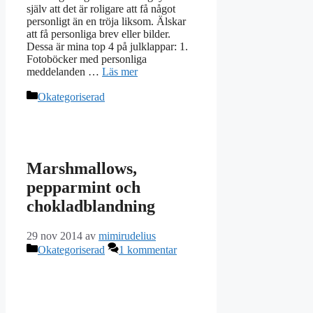
själv att det är roligare att få något
personligt än en tröja liksom. Älskar
att få personliga brev eller bilder.
Dessa är mina top 4 på julklappar: 1.
Fotoböcker med personliga
meddelanden …
Läs mer
Kategorier
Okategoriserad
Marshmallows,
pepparmint och
chokladblandning
29 nov 2014
av
mimirudelius
Kategorier
Okategoriserad
1 kommentar