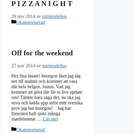
P I Z Z A N I G H T
28 nov 2014
av
mimirudelius
Kategorier
Okategoriserad
Off for the weekend
27 nov 2014
av
mimirudelius
Hej fina läsare! Imorgon åker jag tåg
ner till malmö och kommer att vara
där hela helgen, fuuun. Vad jag
kommer att göra där får ni live update
om! Tänkte bara säga det, nu ska jag
sova och ladda upp inför mitt svenska
prov jag har imorgon! Jag har
förresten haft sjukt många
mardrömmar …
Läs mer
Kategorier
Okategoriserad