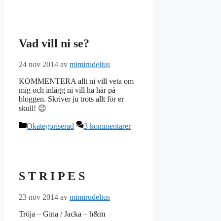
Vad vill ni se?
24 nov 2014
av
mimirudelius
KOMMENTERA allt ni vill veta om
mig och inlägg ni vill ha här på
bloggen. Skriver ju trots allt för er
skull! 😉
Kategorier
Okategoriserad
3 kommentarer
S T R I P E S
23 nov 2014
av
mimirudelius
Tröja – Gina / Jacka – h&m