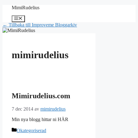
Hoppa
MimiRudelius
till
innehåll
Meny
← Tillbaka till Improveme Bloggarkiv
mimirudelius
Mimirudelius.com
7 dec 2014
av
mimirudelius
Min nya blogg hittar ni HÄR
Kategorier
Okategoriserad