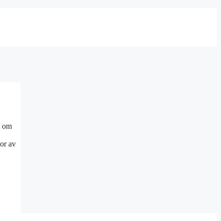
t om
sor av