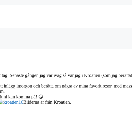
t tag. Senaste gången jag var iväg så var jag i Kroatien (som jag berätta
 ett inlägg imorgon och berätta om några av mina favorit resor, med mas
om.
lt ni kan komma på! 😀
Bilderna är från Kroatien.