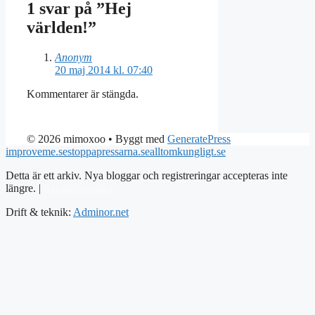
1 svar på ”Hej
världen!”
Anonym
20 maj 2014 kl. 07:40
Kommentarer är stängda.
© 2026 mimoxoo
• Byggt med
GeneratePress
improveme.se
stoppapressarna.se
alltomkungligt.se
Detta är ett arkiv. Nya bloggar och registreringar accepteras inte
längre. |
Integritetspolicy
Drift & teknik:
Adminor.net