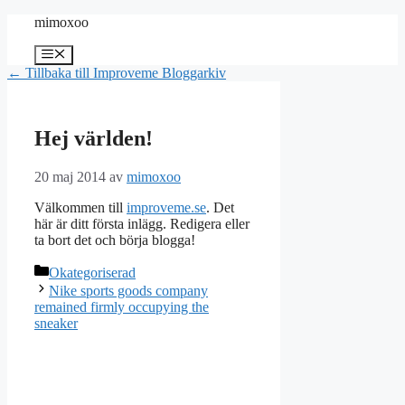
Hoppa
mimoxoo
till
innehåll
Meny
← Tillbaka till Improveme Bloggarkiv
Hej världen!
20 maj 2014
av
mimoxoo
Välkommen till
improveme.se
. Det
här är ditt första inlägg. Redigera eller
ta bort det och börja blogga!
Kategorier
Okategoriserad
Nike sports goods company
remained firmly occupying the
sneaker