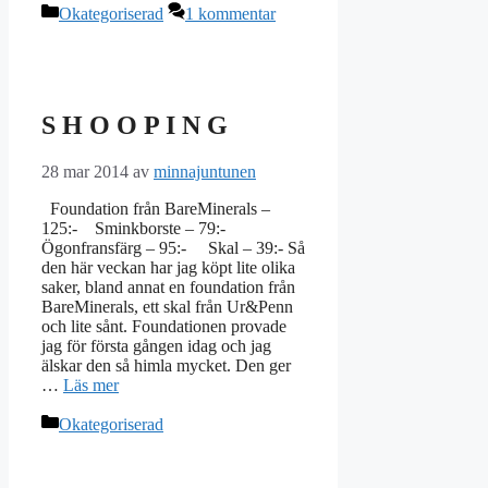
Kategorier
Okategoriserad
1 kommentar
S H O O P I N G
28 mar 2014
av
minnajuntunen
Foundation från BareMinerals –
125:- Sminkborste – 79:-
Ögonfransfärg – 95:- Skal – 39:- Så
den här veckan har jag köpt lite olika
saker, bland annat en foundation från
BareMinerals, ett skal från Ur&Penn
och lite sånt. Foundationen provade
jag för första gången idag och jag
älskar den så himla mycket. Den ger
…
Läs mer
Kategorier
Okategoriserad