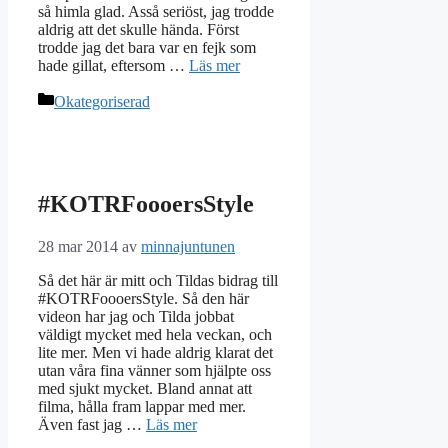
så himla glad. Asså seriöst, jag trodde
aldrig att det skulle hända. Först
trodde jag det bara var en fejk som
hade gillat, eftersom …
Läs mer
Kategorier
Okategoriserad
#KOTRFoooersStyle
28 mar 2014
av
minnajuntunen
Så det här är mitt och Tildas bidrag till
#KOTRFoooersStyle. Så den här
videon har jag och Tilda jobbat
väldigt mycket med hela veckan, och
lite mer. Men vi hade aldrig klarat det
utan våra fina vänner som hjälpte oss
med sjukt mycket. Bland annat att
filma, hålla fram lappar med mer.
Även fast jag …
Läs mer