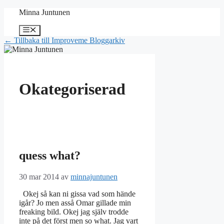
Hoppa
Minna Juntunen
till
innehåll
Meny
← Tillbaka till Improveme Bloggarkiv
Okategoriserad
quess what?
30 mar 2014
av
minnajuntunen
Okej så kan ni gissa vad som hände
igår? Jo men asså Omar gillade min
freaking bild. Okej jag själv trodde
inte på det först men so what. Jag vart