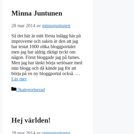
Minna Juntunen
28 mar 2014
av
minnajuntunen
Så det här är mitt första inlägg här på
improveme och saken är den att jag
har testat 1000 olika bloggportaler
men jag har aldrig riktigt tyckt om
någon. Förut bloggade jag på fames.
Men jag har tänkt börja seriösare med
min blogg och då kände jag för att
börja på en ny bloggportal också. …
Läs mer
Kategorier
Okategoriserad
Hej världen!
28 mar 2014
av
minnajuntunen