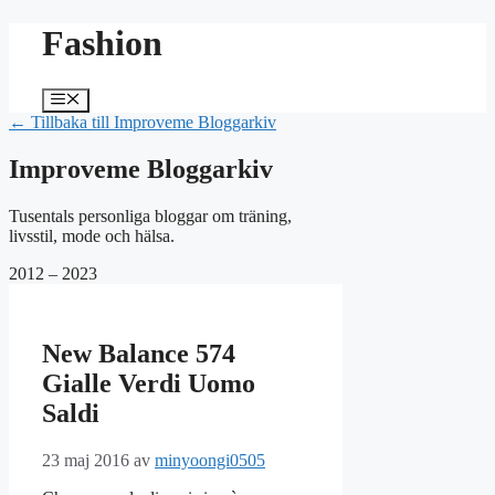
Hoppa
Fashion
till
innehåll
Meny
← Tillbaka till Improveme Bloggarkiv
Improveme Bloggarkiv
Tusentals personliga bloggar om träning,
livsstil, mode och hälsa.
2012 – 2023
New Balance 574
Gialle Verdi Uomo
Saldi
23 maj 2016
av
minyoongi0505