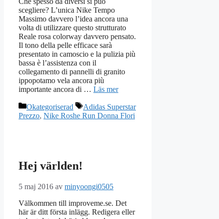
Che spesso da diversi si può
scegliere? L’unica Nike Tempo
Massimo davvero l’idea ancora una
volta di utilizzare questo strutturato
Reale rosa colorway davvero pensato.
Il tono della pelle efficace sarà
presentato in camoscio e la pulizia più
bassa è l’assistenza con il
collegamento di pannelli di granito
ippopotamo vela ancora più
importante ancora di …
Läs mer
Kategorier
Etiketter
Okategoriserad
Adidas Superstar
Prezzo
,
Nike Roshe Run Donna Flori
Hej världen!
5 maj 2016
av
minyoongi0505
Välkommen till improveme.se. Det
här är ditt första inlägg. Redigera eller