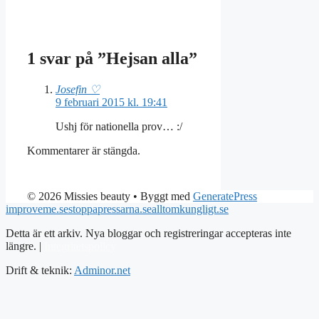
1 svar på ”Hejsan alla”
Josefin ♡
9 februari 2015 kl. 19:41
Ushj för nationella prov… :/
Kommentarer är stängda.
© 2026 Missies beauty
• Byggt med
GeneratePress
improveme.se
stoppapressarna.se
alltomkungligt.se
Detta är ett arkiv. Nya bloggar och registreringar accepteras inte
längre. |
Integritetspolicy
Drift & teknik:
Adminor.net