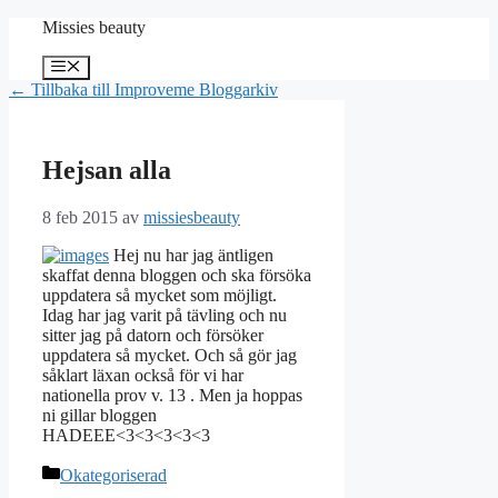
Hoppa
Missies beauty
till
innehåll
Meny
← Tillbaka till Improveme Bloggarkiv
Hejsan alla
8 feb 2015
av
missiesbeauty
Hej nu har jag äntligen
skaffat denna bloggen och ska försöka
uppdatera så mycket som möjligt.
Idag har jag varit på tävling och nu
sitter jag på datorn och försöker
uppdatera så mycket. Och så gör jag
såklart läxan också för vi har
nationella prov v. 13 . Men ja hoppas
ni gillar bloggen
HADEEE<3<3<3<3<3
Kategorier
Okategoriserad