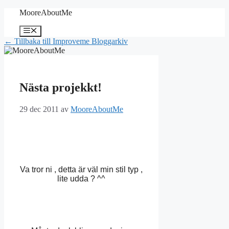
Hoppa
MooreAboutMe
till
innehåll
Meny
← Tillbaka till Improveme Bloggarkiv
Nästa projekkt!
29 dec 2011
av
MooreAboutMe
Va tror ni , detta är väl min stil typ ,
lite udda ? ^^