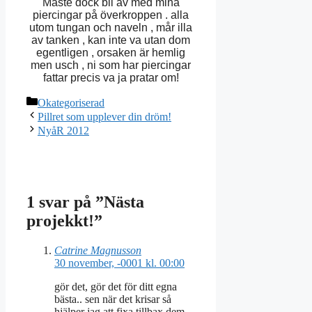
Måste dock bli av med mina
piercingar på överkroppen . alla
utom tungan och naveln , mår illa
av tanken , kan inte va utan dom
egentligen , orsaken är hemlig
men usch , ni som har piercingar
fattar precis va ja pratar om!
Kategorier
Okategoriserad
Pillret som upplever din dröm!
NyåR 2012
1 svar på ”Nästa
projekkt!”
Catrine Magnusson
30 november, -0001 kl. 00:00
gör det, gör det för ditt egna
bästa.. sen när det krisar så
hjälper jag att fixa tillbax dem