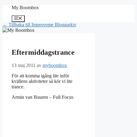
Hoppa
My Boombox
till
innehåll
Meny
← Tillbaka till Improveme Bloggarkiv
Eftermiddagstrance
13 maj 2011
av
myboombox
För att komma igång lite inför
kvällens aktiviteter så kör vi lite
trance.
Armin van Buuren – Full Focus