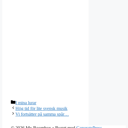
Kategorier
I mina lurar
Hög tid för lite svensk musik
Vi fortsätter på samma spår…
© 2026 My Boombox
• Byggt med
GeneratePress