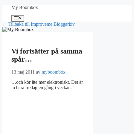
Hoppa
My Boombox
till
innehåll
Meny
← Tillbaka till Improveme Bloggarkiv
Vi fortsätter på samma
spår…
13 maj 2011
av
myboombox
…och kör lite mer elektroniskt. Det är
ju bara fredag en gång i veckan.