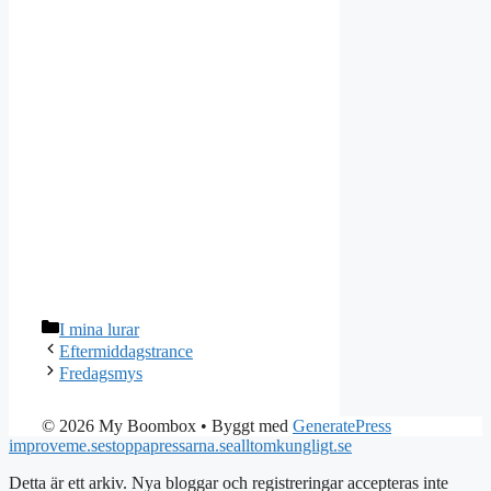
Kategorier
I mina lurar
Eftermiddagstrance
Fredagsmys
© 2026 My Boombox
• Byggt med
GeneratePress
improveme.se
stoppapressarna.se
alltomkungligt.se
Detta är ett arkiv. Nya bloggar och registreringar accepteras inte