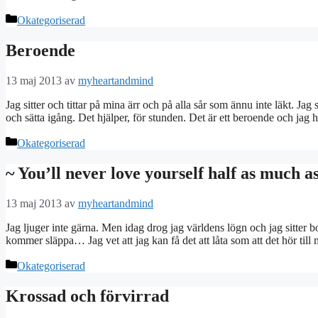
Kategorier
Okategoriserad
Beroende
13 maj 2013
av
myheartandmind
Jag sitter och tittar på mina ärr och på alla sår som ännu inte läkt. Jag
och sätta igång. Det hjälper, för stunden. Det är ett beroende och jag
Kategorier
Okategoriserad
~ You’ll never love yourself half as much as
13 maj 2013
av
myheartandmind
Jag ljuger inte gärna. Men idag drog jag världens lögn och jag sitter b
kommer släppa… Jag vet att jag kan få det att låta som att det hör til
Kategorier
Okategoriserad
Krossad och förvirrad