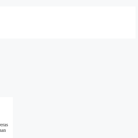
eras
 han