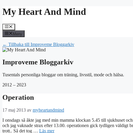
Hoppa
My Heart And Mind
till
innehåll
Meny
Meny
← Tillbaka till Improveme Bloggarkiv
Improveme Bloggarkiv
Tusentals personliga bloggar om träning, livsstil, mode och hälsa.
2012 – 2023
Operation
17 maj 2013
av
myheartandmind
I onsdags så åkte jag med min mamma klockan 5.45 till sjukhuset och
och jag vaknade strax efter 13.00. operationen gick tydligen väldigt br
trott.. Så det tog …
Läs mer