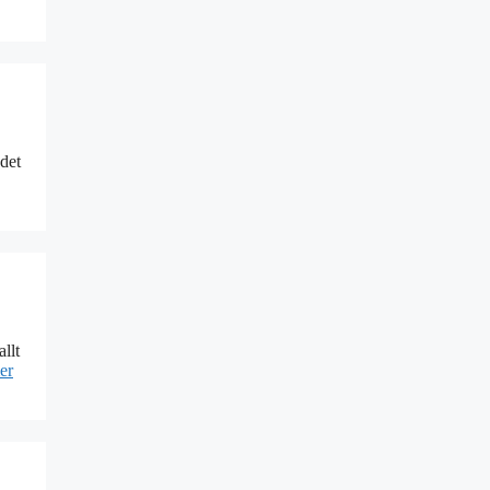
 det
llt
er