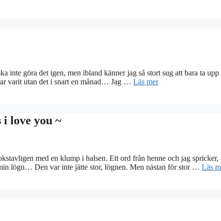
 ska inte göra det igen, men ibland känner jag så stort sug att bara ta upp
 har varit utan det i snart en månad… Jag …
Läs mer
 i love you ~
okstavligen med en klump i halsen. Ett ord från henne och jag spricker, a
l min lögn… Den var inte jätte stor, lögnen. Men nästan för stor …
Läs m