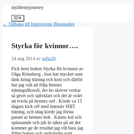
Hoppa
mylifemyjourney
till
innehåll
Meny
← Tillbaka till Improveme Bloggarkiv
Styrka för kvinnor….
24 aug 2014
av
sofia30
Fick hem boken Styrka för kvinnor av
Olga Rönnberg , hon har mycket sunt
tänk kring träning och kost och därför
har jag valt att följa hennes
träningsfilosofi, det ho skriver verkar
så givet och självklart och det är svårt
att tvivla på hennes ord . Körde ca 15
dagars kick off med intensiv HIIT
träning, och idag körde jag första
passet ur hennes bok . Känns kul och
spännande och jah är säker på att det
kommer ge de resultat jag vill bara jag
följer boken och andvänder sunt