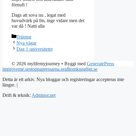
förnuft !
Dags att sova nu , legat med
huvudvärk på fm, inge vidare men det
var då ! Natti alla
Kategorier
Träning
Nya vägar
Dag 1 universitetet
© 2026 mylifemyjourney
• Byggt med
GeneratePress
improveme.se
stoppapressarna.se
alltomkungligt.se
Detta är ett arkiv. Nya bloggar och registreringar accepteras inte
längre. |
Integritetspolicy
Drift & teknik:
Adminor.net