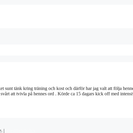
unt tänk kring träning och kost och därför har jag valt att följa henn
är svårt att tvivla på hennes ord . Körde ca 15 dagars kick off med intensi
e. |
Integritetspolicy