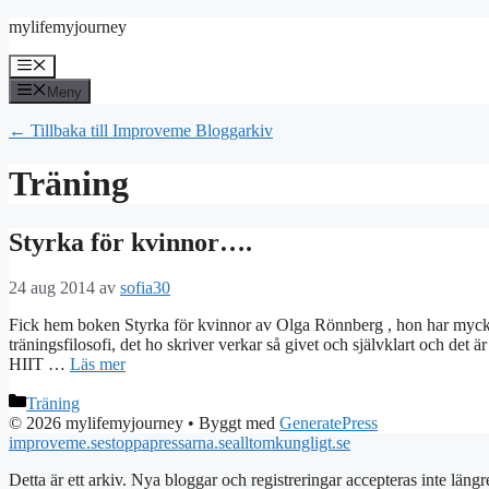
Hoppa
mylifemyjourney
till
innehåll
Meny
Meny
← Tillbaka till Improveme Bloggarkiv
Träning
Styrka för kvinnor….
24 aug 2014
av
sofia30
Fick hem boken Styrka för kvinnor av Olga Rönnberg , hon har mycket s
träningsfilosofi, det ho skriver verkar så givet och självklart och det 
HIIT …
Läs mer
Kategorier
Träning
© 2026 mylifemyjourney
• Byggt med
GeneratePress
improveme.se
stoppapressarna.se
alltomkungligt.se
Detta är ett arkiv. Nya bloggar och registreringar accepteras inte längr