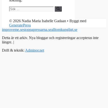
sökning.
Sök
efter:
© 2026 Nadia Maria Isabelle Gadaan
• Byggt med
GeneratePress
improveme.se
stoppapressarna.se
alltomkungligt.se
Detta är ett arkiv. Nya bloggar och registreringar accepteras inte
längre. |
Integritetspolicy
Drift & teknik:
Adminor.net