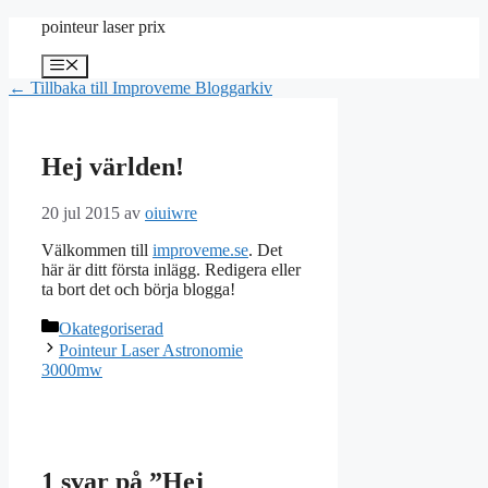
Hoppa
pointeur laser prix
till
innehåll
Meny
← Tillbaka till Improveme Bloggarkiv
Hej världen!
20 jul 2015
av
oiuiwre
Välkommen till
improveme.se
. Det
här är ditt första inlägg. Redigera eller
ta bort det och börja blogga!
Kategorier
Okategoriserad
Pointeur Laser Astronomie
3000mw
1 svar på ”Hej