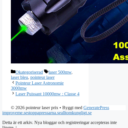
Kategorier
Etiketter
Okategoriserad
laser 500mw
,
laser bleu
,
pointeur laser
Pointeur Laser Astronomie
3000mw
Laser Puissant 10000mw : Classe 4
© 2026 pointeur laser prix
• Byggt med
GeneratePress
improveme.se
stoppapressarna.se
alltomkungligt.se
Detta är ett arkiv. Nya bloggar och registreringar accepteras inte
längre. |
Integritetspolicy