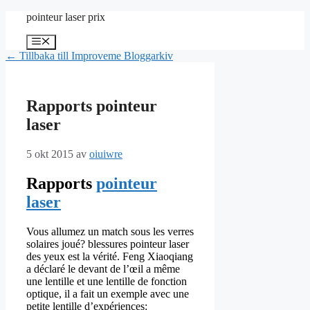
Hoppa
pointeur laser prix
till
innehåll
Meny
← Tillbaka till Improveme Bloggarkiv
Rapports pointeur
laser
5 okt 2015
av
oiuiwre
Rapports
pointeur
laser
Vous allumez un match sous les verres
solaires joué? blessures pointeur laser
des yeux est la vérité. Feng Xiaoqiang
a déclaré le devant de l’œil a même
une lentille et une lentille de fonction
optique, il a fait un exemple avec une
petite lentille d’expériences: