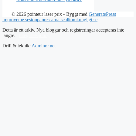
© 2026 pointeur laser prix
• Byggt med
GeneratePress
improveme.se
stoppapressarna.se
alltomkungligt.se
Detta är ett arkiv. Nya bloggar och registreringar accepteras inte
längre. |
Integritetspolicy
Drift & teknik:
Adminor.net