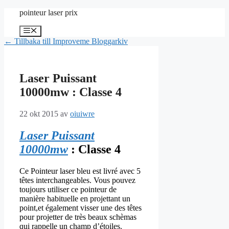
Hoppa
pointeur laser prix
till
innehåll
Meny
← Tillbaka till Improveme Bloggarkiv
Laser Puissant
10000mw : Classe 4
22 okt 2015
av
oiuiwre
Laser Puissant
10000mw
: Classe 4
Ce Pointeur laser bleu est livré avec 5
têtes interchangeables. Vous pouvez
toujours utiliser ce pointeur de
manière habituelle en projettant un
point,et également visser une des têtes
pour projetter de très beaux schèmas
qui rappelle un champ d’étoiles.