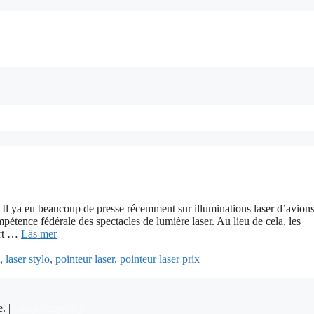
r Il ya eu beaucoup de presse récemment sur illuminations laser d’avion
pétence fédérale des spectacles de lumière laser. Au lieu de cela, les
ert …
Läs mer
,
laser stylo
,
pointeur laser
,
pointeur laser prix
e. |
Integritetspolicy