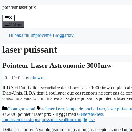
Hoppa
pointeur laser prix
till
innehåll
Meny
Meny
← Tillbaka till Improveme Bloggarkiv
laser puissant
Pointeur Laser Astronomie 3000mw
20 jul 2015
av
oiuiwre
ILDA et l’utilisation sécuritaire des shows laser 10000mw en plein ai
États-Unis. ILDA tient à souligner que ces rapports ne sont pas de com
consommateurs font un mauvais usage de puissants pointeurs laser v
Kategorier
Etiketter
Okategoriserad
acheter laser
,
lampe de poche laser
,
laser puissant
© 2026 pointeur laser prix
• Byggt med
GeneratePress
improveme.se
stoppapressarna.se
alltomkungligt.se
Detta är ett arkiv. Nya bloggar och registreringar accepteras inte längr