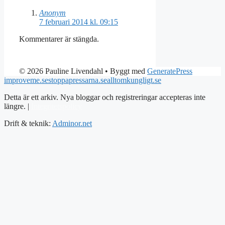
Anonym
7 februari 2014 kl. 09:15
Kommentarer är stängda.
© 2026 Pauline Livendahl
• Byggt med
GeneratePress
improveme.se
stoppapressarna.se
alltomkungligt.se
Detta är ett arkiv. Nya bloggar och registreringar accepteras inte
längre. |
Integritetspolicy
Drift & teknik:
Adminor.net