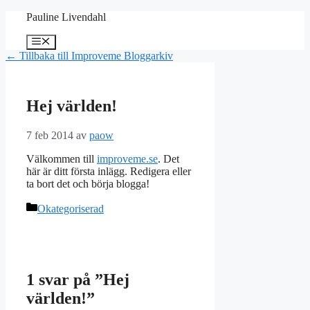
Hoppa
Pauline Livendahl
till
innehåll
Meny
← Tillbaka till Improveme Bloggarkiv
Hej världen!
7 feb 2014
av
paow
Välkommen till
improveme.se
. Det
här är ditt första inlägg. Redigera eller
ta bort det och börja blogga!
Kategorier
Okategoriserad
1 svar på ”Hej
världen!”