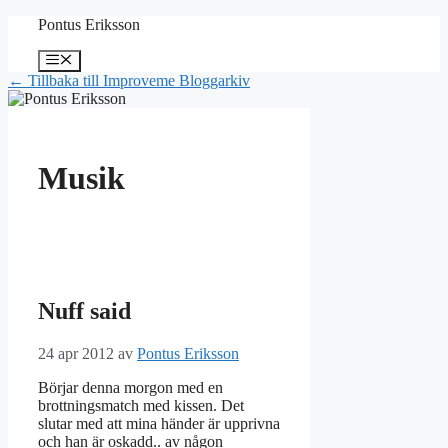
Hoppa
Pontus Eriksson
till
innehåll
Meny
← Tillbaka till Improveme Bloggarkiv
Musik
Nuff said
24 apr 2012
av
Pontus Eriksson
Börjar denna morgon med en
brottningsmatch med kissen. Det
slutar med att mina händer är upprivna
och han är oskadd.. av någon