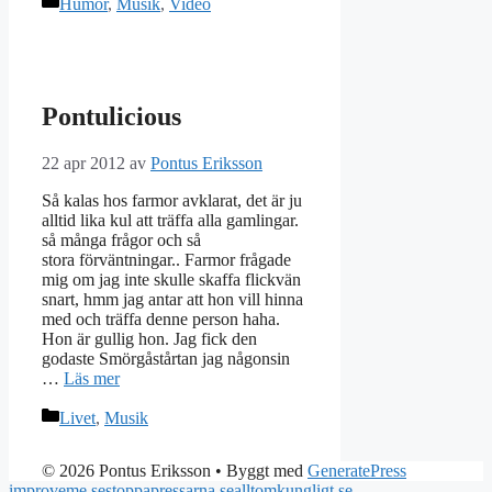
Kategorier
Humor
,
Musik
,
Video
Pontulicious
22 apr 2012
av
Pontus Eriksson
Så kalas hos farmor avklarat, det är ju
alltid lika kul att träffa alla gamlingar.
så många frågor och så
stora förväntningar.. Farmor frågade
mig om jag inte skulle skaffa flickvän
snart, hmm jag antar att hon vill hinna
med och träffa denne person haha.
Hon är gullig hon. Jag fick den
godaste Smörgåstårtan jag någonsin
…
Läs mer
Kategorier
Livet
,
Musik
© 2026 Pontus Eriksson
• Byggt med
GeneratePress
improveme.se
stoppapressarna.se
alltomkungligt.se