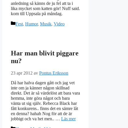
anledning så känns de ju fel att ta i
lika mycket som katten gör! Nuff said.
kom till Uppsala på måndag.
Kategorier
Fest
,
Humor
,
Musik
,
Video
Har man blivit piggare
nu?
23 apr 2012
av
Pontus Eriksson
Då har halva dagen gått och jag vet
inte om ja känner någon skillnad
direkt. Det är så värdelöst att bara vara
hemma, inte göra något och bara
vänta ut sig själv. Rebecca Black har
fått konkurens.. finns det en sämre låt
en denna? hahah Nog för att de är
jobbigt och va het men.. …
Läs mer