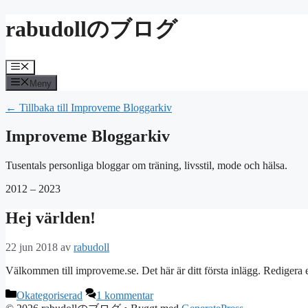
Hoppa
rabudollのブログ
till
innehåll
Meny
Meny
← Tillbaka till Improveme Bloggarkiv
Improveme Bloggarkiv
Tusentals personliga bloggar om träning, livsstil, mode och hälsa.
2012 – 2023
Hej världen!
22 jun 2018
av
rabudoll
Välkommen till improveme.se. Det här är ditt första inlägg. Redigera e
Kategorier
Okategoriserad
1 kommentar