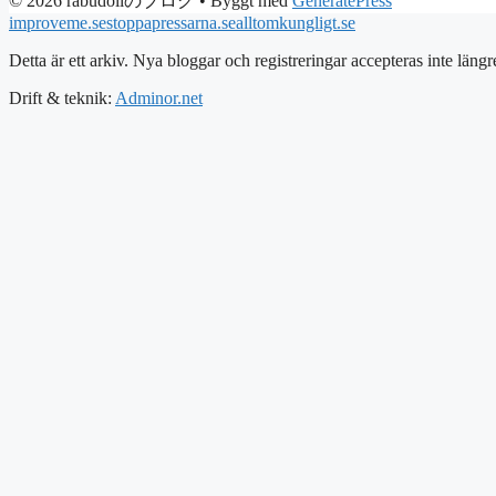
© 2026 rabudollのブログ
• Byggt med
GeneratePress
improveme.se
stoppapressarna.se
alltomkungligt.se
Detta är ett arkiv. Nya bloggar och registreringar accepteras inte längr
Drift & teknik:
Adminor.net