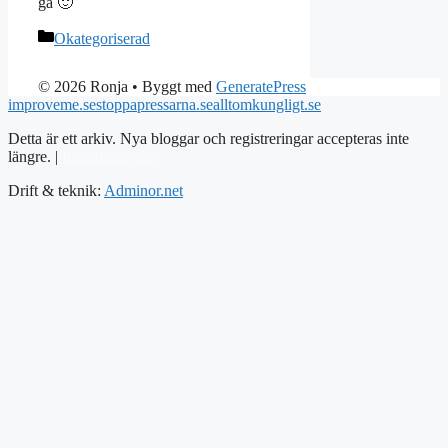
gå 🙂
Kategorier
Okategoriserad
© 2026 Ronja
• Byggt med
GeneratePress
improveme.se
stoppapressarna.se
alltomkungligt.se
Detta är ett arkiv. Nya bloggar och registreringar accepteras inte
längre. |
Integritetspolicy
Drift & teknik:
Adminor.net