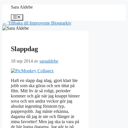
Hoppa
Sara Aldebe
till
innehåll
Meny
← Tillbaka till Improveme Bloggarkiv
Slappdag
18 sep 2014
av
saraaldebe
Haft en slapp dag idag, gjort klart lite
jobb som ska göras och sen tittat på
film. Mitt liv är så roligt, perioder
kommer och går när jag knappt hinner
sova och sen andra veckor gör jag
absolut ingenting förutom typ,
pappersjobb. Jag måste erkänna,
dagarna då jag är ute och flänger är
mina favoriter! Men jag ska ta vara på
de här lugna dagarna. Jag går ju på