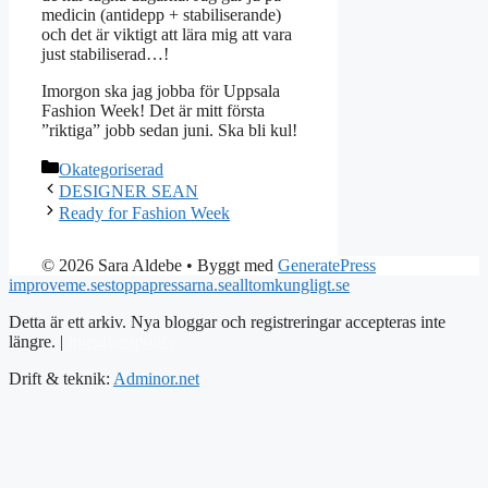
medicin (antidepp + stabiliserande)
och det är viktigt att lära mig att vara
just stabiliserad…!
Imorgon ska jag jobba för Uppsala
Fashion Week! Det är mitt första
”riktiga” jobb sedan juni. Ska bli kul!
Kategorier
Okategoriserad
DESIGNER SEAN
Ready for Fashion Week
© 2026 Sara Aldebe
• Byggt med
GeneratePress
improveme.se
stoppapressarna.se
alltomkungligt.se
Detta är ett arkiv. Nya bloggar och registreringar accepteras inte
längre. |
Integritetspolicy
Drift & teknik:
Adminor.net