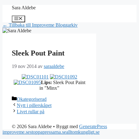
Hoppa
Sara Aldebe
till
innehåll
Meny
← Tillbaka till Improveme Bloggarkiv
Sleek Pout Paint
19 nov 2014
av
saraaldebe
Lips:
Sleek Pout Paint
in ”Minx”
Kategorier
Okategoriserad
Nytt i pillerskåpet
Livet rullar på
© 2026 Sara Aldebe
• Byggt med
GeneratePress
improveme.se
stoppapressarna.se
alltomkungligt.se