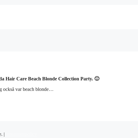
eda Hair Care Beach Blonde Collection Party. 🙂
jag också var beach blonde…
e. |
Integritetspolicy