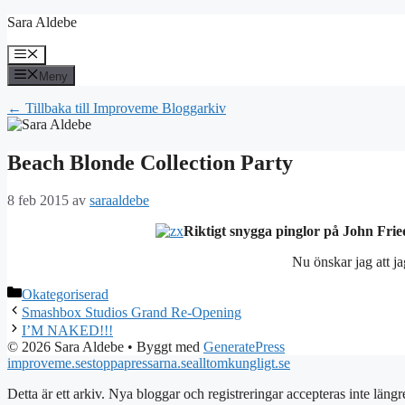
Hoppa
Sara Aldebe
till
innehåll
Meny
Meny
← Tillbaka till Improveme Bloggarkiv
Beach Blonde Collection Party
8 feb 2015
av
saraaldebe
Riktigt snygga pinglor på John Fri
Nu önskar jag att 
Kategorier
Okategoriserad
Smashbox Studios Grand Re-Opening
I’M NAKED!!!
© 2026 Sara Aldebe
• Byggt med
GeneratePress
improveme.se
stoppapressarna.se
alltomkungligt.se
Detta är ett arkiv. Nya bloggar och registreringar accepteras inte längr