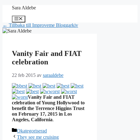
Hoppa
Sara Aldebe
till
innehåll
Meny
← Tillbaka till Improveme Bloggarkiv
Vanity Fair and FIAT
celebration
22 feb 2015
av
saraaldebe
Vanity Fair and FIAT
celebration of Young Hollywood to
benefit the Terrence Higgins Trust
on February 17, 2015 in Los
Angeles, California
.
Kategorier
Okategoriserad
They see me cruising