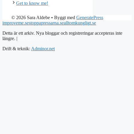
Get to know me!
© 2026 Sara Aldebe
• Byggt med
GeneratePress
improveme.se
stoppapressarna.se
alltomkungligt.se
Detta är ett arkiv. Nya bloggar och registreringar accepteras inte
längre. |
Integritetspolicy
Drift & teknik:
Adminor.net