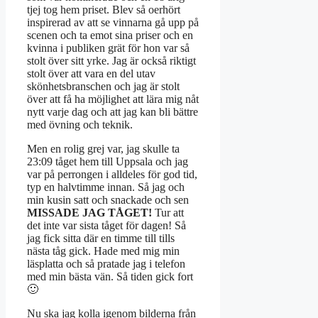
tjej tog hem priset. Blev så oerhört
inspirerad av att se vinnarna gå upp på
scenen och ta emot sina priser och en
kvinna i publiken grät för hon var så
stolt över sitt yrke. Jag är också riktigt
stolt över att vara en del utav
skönhetsbranschen och jag är stolt
över att få ha möjlighet att lära mig nåt
nytt varje dag och att jag kan bli bättre
med övning och teknik.
Men en rolig grej var, jag skulle ta
23:09 tåget hem till Uppsala och jag
var på perrongen i alldeles för god tid,
typ en halvtimme innan. Så jag och
min kusin satt och snackade och sen
MISSADE JAG TÅGET!
Tur att
det inte var sista tåget för dagen! Så
jag fick sitta där en timme till tills
nästa tåg gick. Hade med mig min
läsplatta och så pratade jag i telefon
med min bästa vän. Så tiden gick fort
🙂
Nu ska jag kolla igenom bilderna från