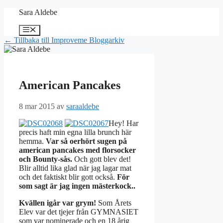
Hoppa
Sara Aldebe
till
innehåll
Meny
← Tillbaka till Improveme Bloggarkiv
American Pancakes
8 mar 2015
av
saraaldebe
Hey! Har
precis haft min egna lilla brunch här
hemma.
Var så oerhört sugen på
american pancakes med florsocker
och Bounty-sås.
Och gott blev det!
Blir alltid lika glad när jag lagar mat
och det faktiskt blir gott också.
För
som sagt är jag ingen mästerkock..
Kvällen igår var grym!
Som Årets
Elev var det tjejer från GYMNASIET
som var nominerade och en 18 årig