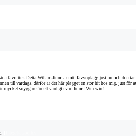
 sina favoriter. Detta Willam-linne är mitt favvoplagg just nu och den tar
nnen till vardags, därför är det här plagget en stor hit hos mig, just för a
r mycket snyggare än ett vanligt svart linne! Win win!
e. |
Integritetspolicy