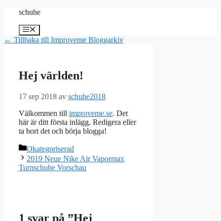
Hoppa
schuhe
till
innehåll
Meny
← Tillbaka till Improveme Bloggarkiv
Hej världen!
17 sep 2018
av
schuhe2018
Välkommen till
improveme.se
. Det
här är ditt första inlägg. Redigera eller
ta bort det och börja blogga!
Kategorier
Okategoriserad
2019 Neue Nike Air Vapormax
Turnschuhe Vorschau
1 svar på ”Hej